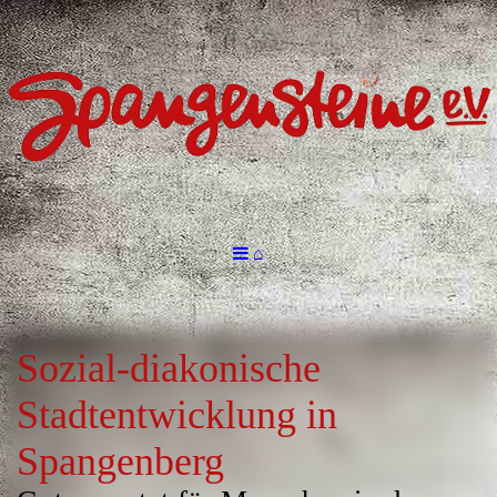
⌂
Sozial-diakonische
Stadtentwicklung in
Spangenberg