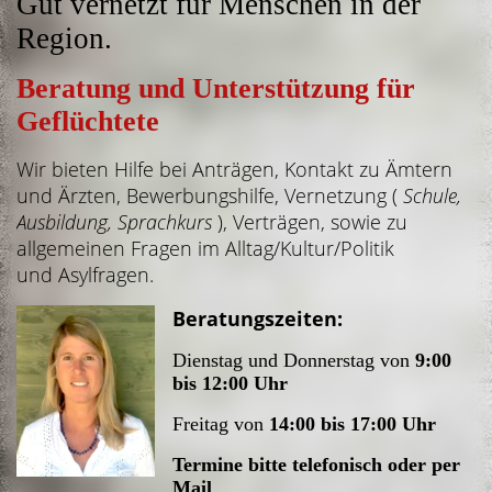
Gut vernetzt für Menschen in der
Region.
Beratung und Unterstützung für
Geflüchtete
Wir bieten Hilfe
bei
Anträgen,
Kontakt zu Ämtern
und Ärzten,
Bewerbungshilfe,
Vernetzung (
Schule,
Ausbildung, Sprachkurs
),
Verträgen, sowie zu
a
llgemeinen Fragen im Alltag/Kultur/Politik
und
Asylfragen.
Beratungszeiten:
Dienstag und Donnerstag von
9:00
bis 12:00
Uhr
Freitag von
14:00 bis 17:00
Uhr
Termine bitte telefonisch oder per
Mail