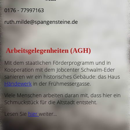
0176 - 77997163
ruth.milde@spangensteine.de
Arbeitsgelegenheiten (AGH)
Mit dem staatlichen Förderprogramm und in
Kooperation mit dem Jobcenter Schwalm-Eder
sanieren wir ein historisches Gebäude: das Haus
Händewerk
in der Frühmessergasse.
Viele Menschen arbeiten daran mit, dass hier ein
Schmuckstück für die Altstadt entsteht.
Lesen Sie
hier
weiter...